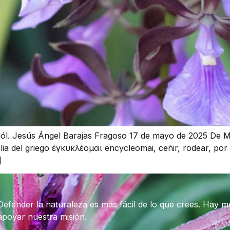
iól. Jesús Ángel Barajas Fragoso 17 de mayo de 2025 De M
lia del griego έγκυκλέομαι encycleomai, ceñir, rodear, por 
]
Defender la naturaleza es más fácil de lo que crees. Hay 
apoyar nuestra misión.