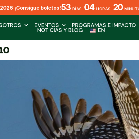
53
04
20
X2026
¡Consigue boletos!
DÍAS
HORAS
MINUT
SOTROS
EVENTOS
PROGRAMAS E IMPACTO
NOTICIAS Y BLOG
EN
no