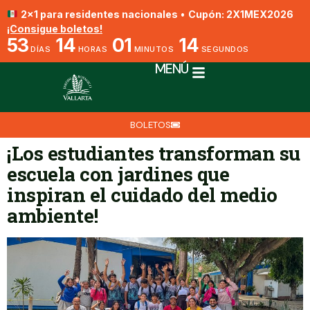
2x1 para residentes nacionales
•
Cupón: 2X1MEX2026
¡Consigue boletos!
53
14
01
14
DÍAS
HORAS
MINUTOS
SEGUNDOS
MENÚ
BOLETOS
¡Los estudiantes transforman su
escuela con jardines que
inspiran el cuidado del medio
ambiente!