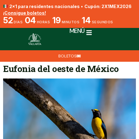
2x1 para residentes nacionales
•
Cupón: 2X1MEX2026
¡Consigue boletos!
52
04
19
14
DÍAS
HORAS
MINUTOS
SEGUNDOS
MENÚ
BOLETOS
Eufonia del oeste de México