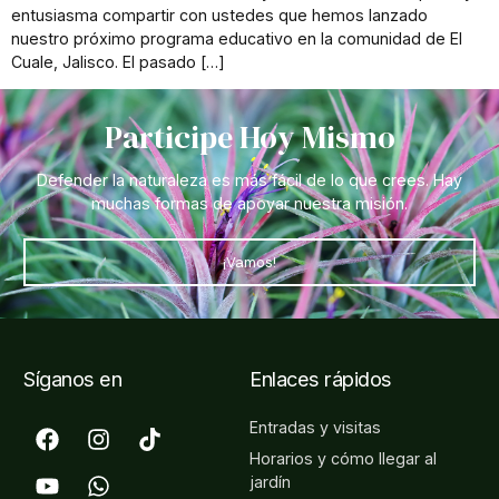
entusiasma compartir con ustedes que hemos lanzado
nuestro próximo programa educativo en la comunidad de El
Cuale, Jalisco. El pasado […]
Participe Hoy Mismo
Defender la naturaleza es más fácil de lo que crees. Hay
muchas formas de apoyar nuestra misión.
¡Vamos!
Síganos en
Enlaces rápidos
Entradas y visitas
Horarios y cómo llegar al
jardín