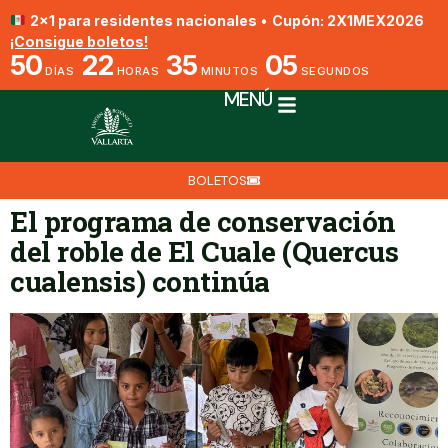
2x1 para residentes nacionales
•
Cupón: 2X1MEX2026
¡Consigue boletos!
50
22
35
05
DÍAS
HORAS
MINUTOS
SEGUNDOS
MENÚ
BOLETOS
El programa de conservación
del roble de El Cuale (Quercus
cualensis) continúa