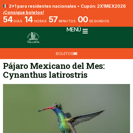
2x1 para residentes nacionales
•
Cupón: 2X1MEX2026
¡Consigue boletos!
54
14
57
00
DÍAS
HORAS
MINUTOS
SEGUNDOS
MENÚ
BOLETOS
Pájaro Mexicano del Mes:
Cynanthus latirostris