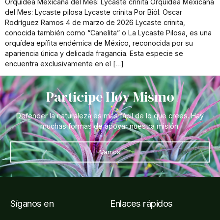
Orquídea Mexicana del Mes: Lycaste crinita Orquídea Mexicana
del Mes: Lycaste pilosa Lycaste crinita Por Biól. Oscar
Rodríguez Ramos 4 de marzo de 2026 Lycaste crinita,
conocida también como “Canelita” o La Lycaste Pilosa, es una
orquídea epífita endémica de México, reconocida por su
apariencia única y delicada fragancia. Esta especie se
encuentra exclusivamente en el […]
Participe Hoy Mismo
Defender la naturaleza es más fácil de lo que crees. Hay
muchas formas de apoyar nuestra misión.
¡Vamos!
Síganos en
Enlaces rápidos