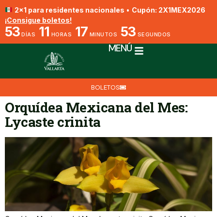
2x1 para residentes nacionales
•
Cupón: 2X1MEX2026
¡Consigue boletos!
53
11
17
52
DÍAS
HORAS
MINUTOS
SEGUNDOS
MENÚ
BOLETOS
Orquídea Mexicana del Mes:
Lycaste crinita