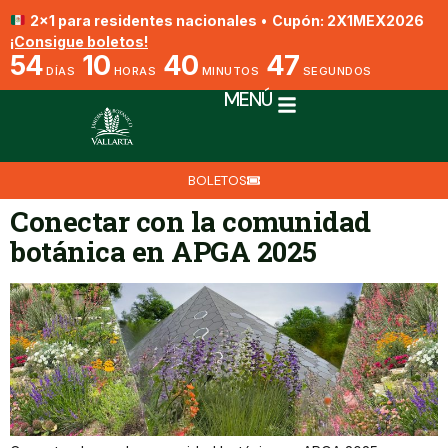
2x1 para residentes nacionales
•
Cupón: 2X1MEX2026
¡Consigue boletos!
54
10
40
47
DÍAS
HORAS
MINUTOS
SEGUNDOS
MENÚ
BOLETOS
Conectar con la comunidad
botánica en APGA 2025