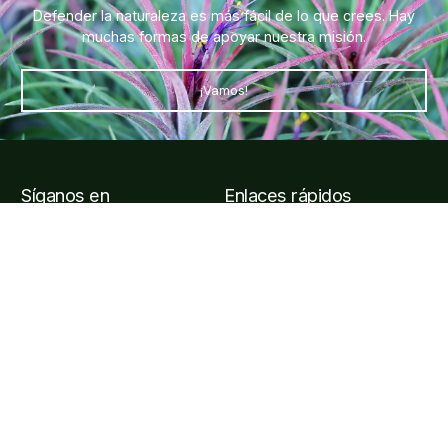
Defender la naturaleza es más fácil de lo que crees. Hay
muchas formas de apoyar nuestra misión.
¡Vamos!
Síganos en
Enlaces rápidos
Entradas y visitas
Horarios y cómo llegar al
jardín
Preguntas frecuentes
Afiliarse
Información de contacto
Carretera Puerto Vallarta, Carr. Costera a Barra de