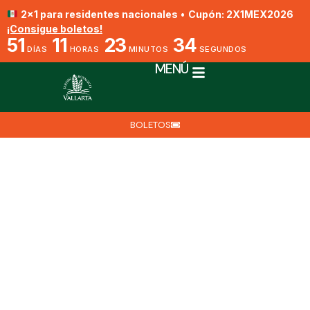
2x1 para residentes nacionales
•
Cupón: 2X1MEX2026
¡Consigue boletos!
51
11
23
34
DÍAS
HORAS
MINUTOS
SEGUNDOS
MENÚ
BOLETOS
Mexipedium xerophyticum
Por Jesús Reyes
1 de octubre de 2024