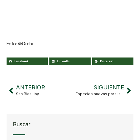
Foto: ©Orchi
Facebook
LinkedIn
Pinterest
ANTERIOR
SIGUIENTE
San Blas Jay
Especies nuevas para la ciencia encontradas en el Jardín Botánico de Vallarta
Buscar