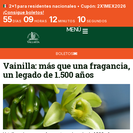
2x1 para residentes nacionales
•
Cupón: 2X1MEX2026
¡Consigue boletos!
55
09
12
10
DÍAS
HORAS
MINUTOS
SEGUNDOS
MENÚ
BOLETOS
Vainilla: más que una fragancia,
un legado de 1.500 años