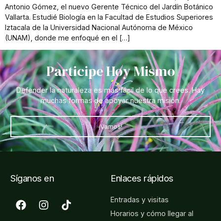
Antonio Gómez, el nuevo Gerente Técnico del Jardín Botánico
Vallarta. Estudié Biología en la Facultad de Estudios Superiores
Iztacala de la Universidad Nacional Autónoma de México
(UNAM), donde me enfoqué en el […]
Participe Hoy Mismo
Defender la naturaleza es más fácil de lo que crees. Hay
muchas formas de apoyar nuestra misión.
¡Vamos!
Síganos en
Enlaces rápidos
Entradas y visitas
Horarios y cómo llegar al