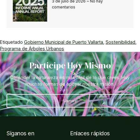
3 de julio de 2026
No hay
comentarios
Etiquetado
Gobierno Municipal de Puerto Vallarta
,
Sostenibilidad
,
Programa de Árboles Urbanos
Participe Hoy Mismo
Defender la naturaleza es más fácil de lo que crees. Hay
muchas formas de apoyar nuestra misión.
¡Vamos!
Síganos en
Enlaces rápidos