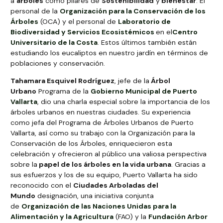
a
árboles
como pilares de
Sostenibilidad
y
bienestar
. El
personal de la
Organización para la Conservación de los
Árboles
(OCA) y el personal de
Laboratorio de
Biodiversidad y Servicios Ecosistémicos
en el
Centro
Universitario de la Costa
. Estos últimos también están
estudiando los eucaliptos en nuestro jardín en términos de
poblaciones y conservación.
Tahamara Esquivel Rodríguez
, jefe de la
Árbol
Urbano
Programa de la
Gobierno Municipal de Puerto
Vallarta
, dio una charla especial sobre la importancia de los
árboles urbanos en nuestras ciudades. Su experiencia
como jefa del Programa de Árboles Urbanos de Puerto
Vallarta, así como su trabajo con la Organización para la
Conservación de los Árboles, enriquecieron esta
celebración y ofrecieron al público una valiosa perspectiva
sobre la
papel de los árboles en la vida urbana
. Gracias a
sus esfuerzos y los de su equipo, Puerto Vallarta ha sido
reconocido con el
Ciudades Arboladas del
Mundo
designación, una iniciativa conjunta
de
Organización de las Naciones Unidas para la
Alimentación y la Agricultura
(FAO) y la
Fundación Arbor