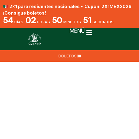
2x1 para residentes nacionales
•
Cupón: 2X1MEX2026
¡Consigue boletos!
54
02
50
51
DÍAS
HORAS
MINUTOS
SEGUNDOS
MENÚ
BOLETOS
Día Del Árbol En El Jardín
Botánico
Por Biól. Jesús Ángel Barajas Fragoso