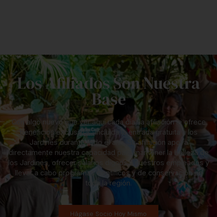
Los Afiliados Son Nuestra
Base
Con algo nuevo que ver aquí cada día, la afiliación le ofrece
beneficios exclusivos, incluida la entrada gratuita a los
Jardines durante todo el año. Su afiliación apoya
directamente nuestra capacidad para mantener la belleza de
los Jardines, ofrecer salarios dignos a nuestros empleados y
llevar a cabo programas científicos y de conservación en
toda la región.
Hágase Socio Hoy Mismo