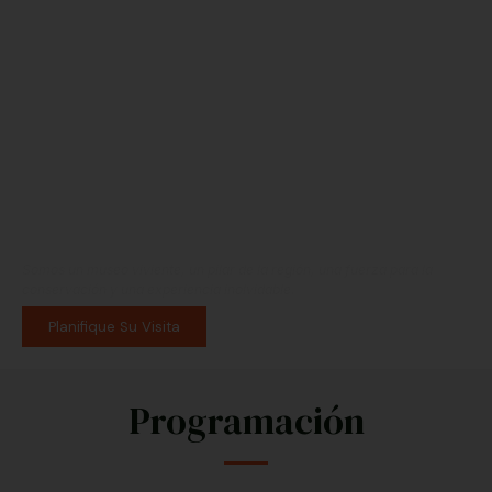
Conectando el mundo con
la belleza natural del oeste
de México
Somos un museo viviente, un pilar de la región, una fuerza para la
conservación y una experiencia inolvidable.
Planifique Su Visita
Programación