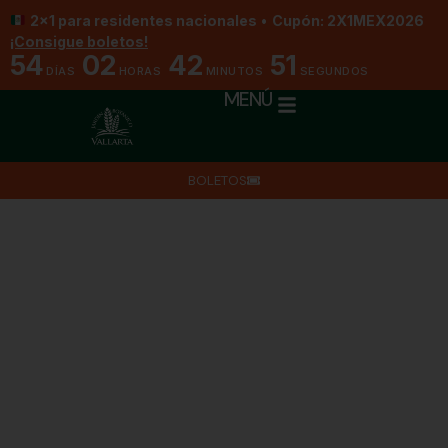
2x1 para residentes nacionales
•
Cupón: 2X1MEX2026
¡Consigue boletos!
54
02
42
49
DÍAS
HORAS
MINUTOS
SEGUNDOS
MENÚ
BOLETOS